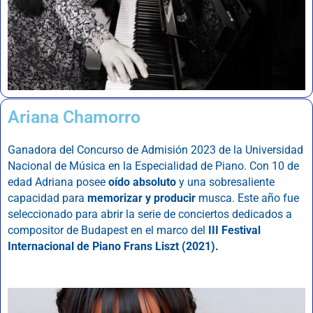
Ariana Chamorro
Ganadora del Concurso de Admisión 2023 de la Universidad
Nacional de Música en la Especialidad de Piano. Con 10 de
edad Adriana posee
oído absoluto
y una sobresaliente
capacidad para
memorizar y producir
musca. Este año fue
seleccionado para abrir la serie de conciertos dedicados a
compositor de Budapest en el marco del
III Festival
Internacional de Piano Frans Liszt (2021).