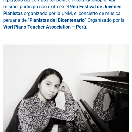
mismo, participó con éxito en el
9no Festival de Jóvenes
Pianistas
organizado por la UNM, el concierto de música
peruana de
“Pianistas del Bicentenario”
Organizado por la
Worl Piano Teacher Association – Perú.