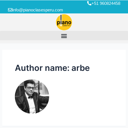
+51 960824458
info@pianoclasesperu.com
Author name: arbe